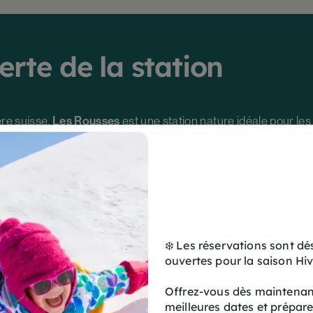
erte de la station
ère suisse,
Les Rousses
est une station nature idéale pour le
uisse
avec 50 km de pistes alpines
de ski nordique
, parmi les meilleurs d’Europe
Ver
t pour son engagement durable
 forêts, lacs gelés et combes enneigées
hentique
, loin du tourisme de masse
❄️ Les réservations sont d
ettes, luge, chiens de traîneau, biathlon
ouvertes pour la saison Hi
Offrez-vous dès maintenant
meilleures dates et prépar