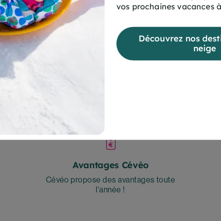
, 10 bleues, 8 rouges, 4 noires
vos prochaines vacances à
Découvrez nos desti
neige
es
ver
Avantages Cévéo
Cévéo propose des avantages toute
l'année !