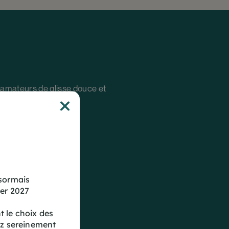
s amateurs de glisse douce et
ésormais
ver 2027
 le choix des
ez sereinement