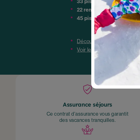
33 pistes alpines :
11 vertes
22 remontées mécaniques
45 pistes nordiques
Découvrir le village vacanc
Voir les disponibilités cet hi
Assurance séjours
Ce contrat d'assurance vous garantit
des vacances tranquilles.