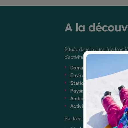
A la découv
Située dans le Jura, à la fronti
d’activités nordiques.
Domaine skiable franco-s
Environ 150 km de pistes 
Station labellisée Flocon 
Paysages préservés
entre
Ambiance familiale et aut
Activités variées :
ski, raqu
Sur la station :