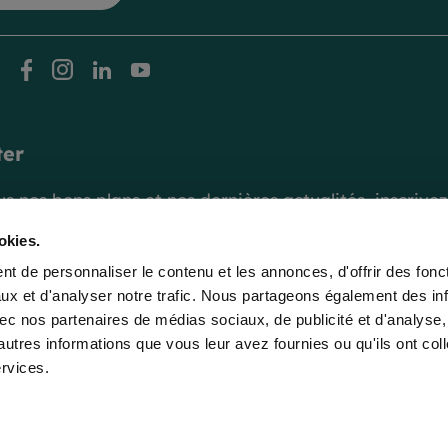
facebook
instagram
linkedin
youtube
ter
 nos bons plans et nos dernières actualités, inscrivez-
okies.
à la newsletter
t de personnaliser le contenu et les annonces, d'offrir des fonct
ux et d'analyser notre trafic. Nous partageons également des in
 avec nos partenaires de médias sociaux, de publicité et d'analyse
autres informations que vous leur avez fournies ou qu'ils ont col
ervices.
 confidentialité