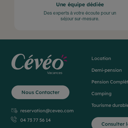
Une équipe dédiée
Des experts à votre écoute pour un
séjour sur-mesure.
Location
Demi-pension
Pension Complè
Nous Contacter
Camping
Tourisme durabl
reservation@ceveo.com
04 73 77 56 14
Consulter 