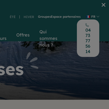
Groupes
Espace partenaires
FR
ÉTÉ
HIVER
04
Qui
Offres
73
ours
sommes
77
nous ?
56
14
ses