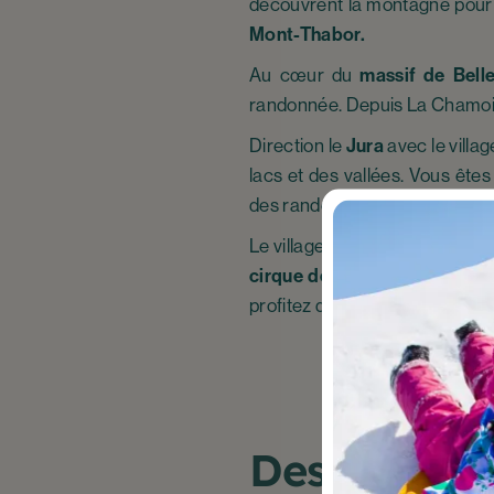
découvrent la montagne pour
Mont-Thabor.
Au cœur du
massif de Bell
randonnée. Depuis La Chamoisi
Direction le
Jura
avec le villa
lacs et des vallées. Vous êtes
des randonnées pour découvrir
Le village vacances de Luz-Sa
cirque de Gavarnie
, le
Pic du
profitez d’un moment de calm
Des activit