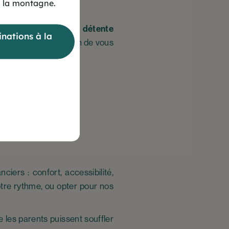
 la montagne.
ivités qui mêle
sport, détente
nations à la
n terrasse, prenez soin de vous
Cévéo
ers : confort, accessibilité,
tre rythme, ou opter pour nos
 les parents puissent souffler