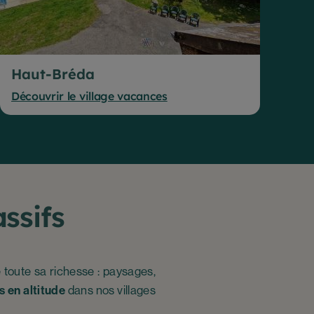
Haut-Bréda
B
Découvrir le village vacances
Dé
ssifs
e toute sa richesse : paysages,
s en altitude
dans nos villages