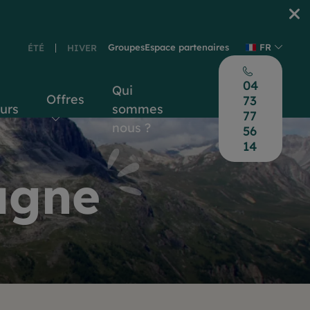
Groupes
Espace partenaires
FR
ÉTÉ
HIVER
04
Qui
Offres
73
ours
sommes
77
nous ?
56
14
agne