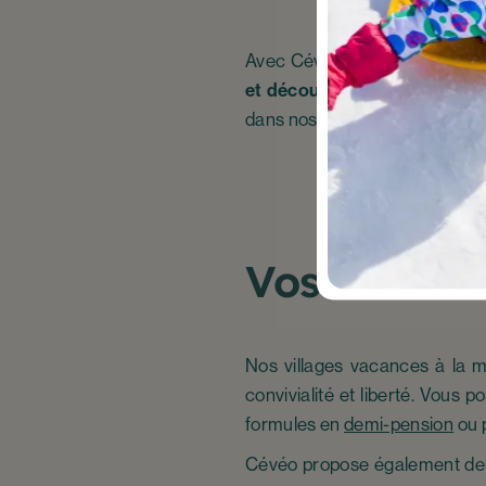
Avec Cévéo, chaque jour à la 
et découverte
. Et après l’ef
dans nos espaces bien-être, o
Vos vacanc
Nos villages vacances à la m
convivialité et liberté. Vous p
formules en
demi-pension
ou
Cévéo propose également des a