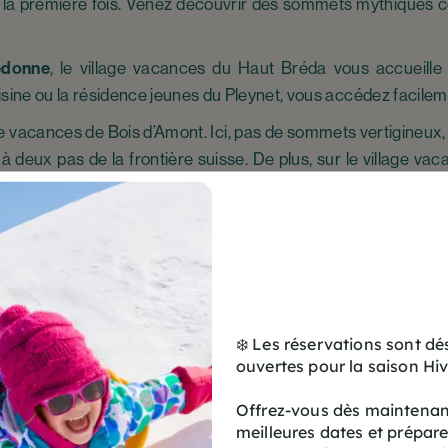
 la première fois. Venez découvrir des sommets mythique
edonne
, le village vacances du Haut Bréda vous accueille 
ne ou la résidence jeunes du Pleynet, vous accédez facileme
ge vacances de Bois d’Amont. Ici, pas de sommets vertigineux,
 à deux pas de la frontière suisse. De plus, sur le village v
 les paysages jurassiens.
int-Sauveur, dans les
Hautes-Pyrénées
, vous ouvre les portes
 Midi
, les
thermes de Luz.
Dans ce décor unique, partez à 
e.
❄️ Les réservations sont d
ouvertes pour la saison Hi
Offrez-vous dès maintenant
és variées
meilleures dates et prépar