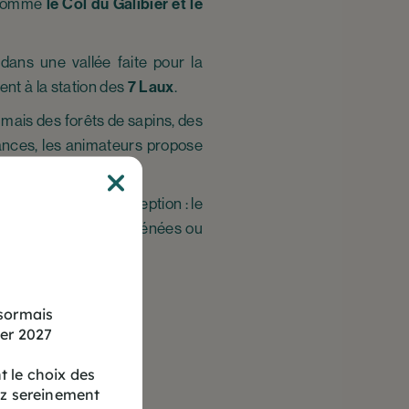
s comme
le Col du Galibier et le
dans une vallée faite pour la
nt à la station des
7 Laux
.
 mais des forêts de sapins, des
acances, les animateurs propose
 d’un territoire d’exception : le
la découverte des Pyrénées ou
ésormais
ver 2027
 le choix des
ez sereinement