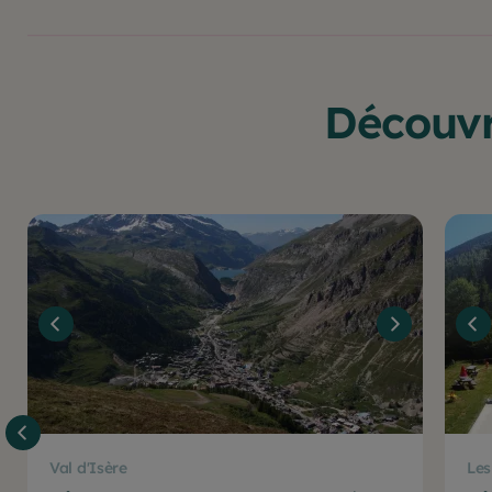
Découvr
Val d'Isère
Les