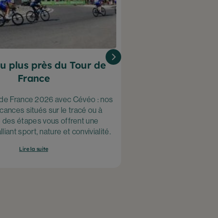
u plus près du Tour de
Où partir entr
France
avec Cévéo :
desti
r de France 2026 avec Cévéo : nos
acances situés sur le tracé ou à
Nos villages vacances e
é des étapes vous offrent une
destinations idéales 
liant sport, nature et convivialité.
amis. Découvrez nos 
Lire la suite
Lire l