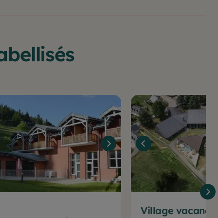
bellisés
Village vacance