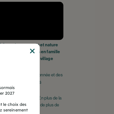
inier, entre sommets et nature
l pour des vacances en famille
ant votre séjour au village
 la nature, de la randonnée et des
es propose des
locations
ésormais
ver 2027
en toute autonomie. En plus de la
 le choix des
dultes et adolescents de plus de
ez sereinement