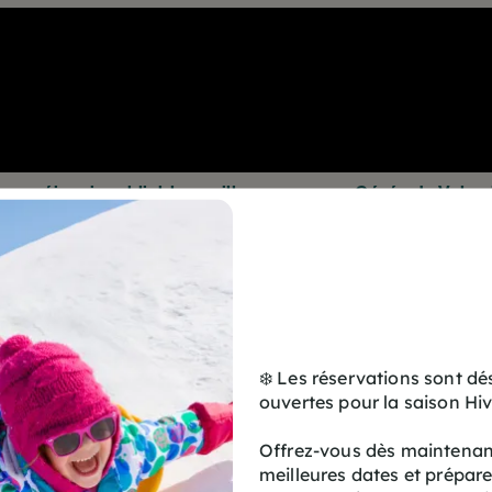
s un séjour inoubliable au village vacances Cévéo de Valme
écouverte du patrimoine : profitez d’un cadre exceptionne
nte de 70m² et animations pour tous. Réservez dès mainten
" à Valmeinier est une destination idéale pour les amoureux de
el savoyard à 1 500 m d’altitude, notre village vacances 3 étoil
❄️ Les réservations sont d
s pour les séjours en famille, entre amis ou en groupe.
ouvertes pour la saison Hi
ntique, allient confort et fonctionnalité pour des vacances 
Offrez-vous dès maintenant
en-être sur réservation, avec sauna et hammam (réservé aux a
meilleures dates et prépar