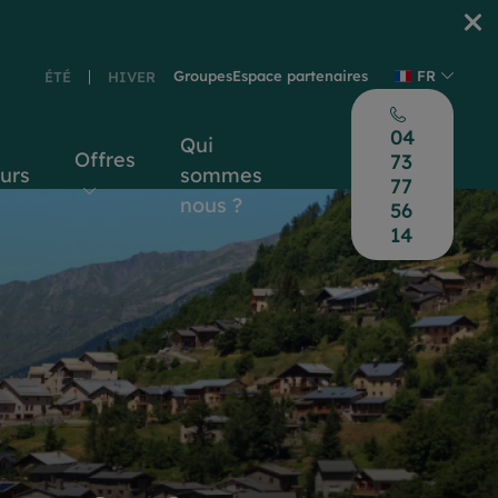
Groupes
Espace partenaires
FR
ÉTÉ
HIVER
04
Qui
Offres
73
ours
sommes
77
nous ?
56
14