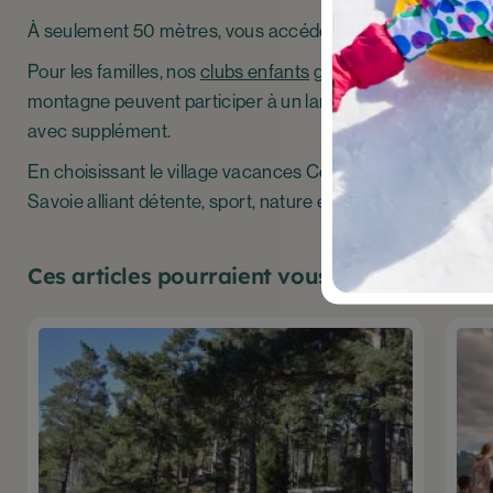
À seulement 50 mètres, vous accéderez gratuitement à la p
Pour les familles, nos
clubs enfants
gratuits accueillent l
montagne peuvent participer à un large choix de randonnée
avec supplément.
En choisissant le village vacances Cévéo de Valmeinier, v
Savoie alliant détente, sport, nature et découverte.
Ces articles pourraient vous intéresser