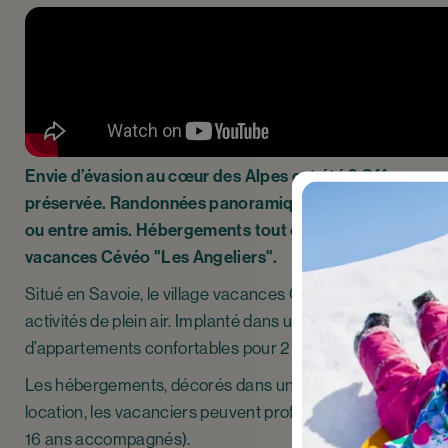
Envie d’évasion au cœur des Alpes cet été ? Offrez-vou
préservée. Randonnées panoramiques, VTT, détente et d
ou entre amis. Hébergements tout confort, espace déte
vacances Cévéo "Les Angeliers".
Situé en Savoie, le village vacances Cévéo "Les Angeliers
activités de plein air. Implanté dans un village traditionn
d’appartements confortables pour 2 à 9 personnes, parfait
Les hébergements, décorés dans un style montagnard authe
location, les vacanciers peuvent profiter d’un espace bi
16 ans accompagnés).