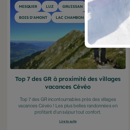
G
MESQUER
LUZ
GRUISSAN
VAL D'ISÈRE
C
E
BOIS D'AMONT
LAC CHAMBON
SPORT
G
P
s
V
Top 7 des GR à proximité des villages
vacances Cévéo
Top 7 des GR incontournables près des villages
vacances Cévéo ! Les plus belles randonnées en
profitant d’un séjour tout confort.
Lire la suite