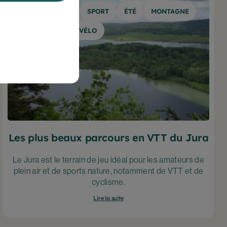
BOIS D'AMONT
SPORT
ÉTÉ
MONTAGNE
NATURE
VÉLO
Les plus beaux parcours en VTT du Jura
Le Jura est le terrain de jeu idéal pour les amateurs de
plein air et de sports nature, notamment de VTT et de
cyclisme.
Lire la suite