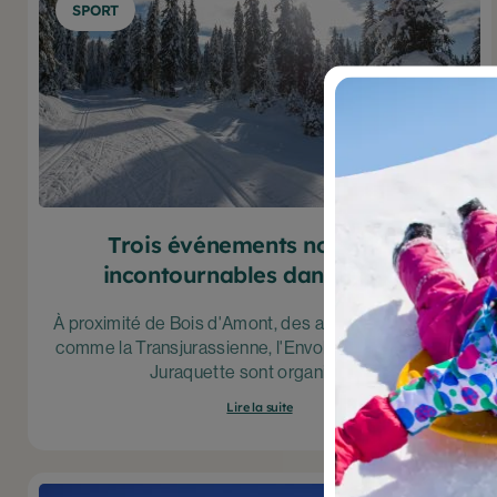
SPORT
Filtr
Tag
A
É
N
G
Trois événements nordiques
M
C
incontournables dans le Jura
D
M
À proximité de Bois d'Amont, des activités nordiques,
L
comme la Transjurassienne, l'Envolée Nordique ou la
V
Juraquette sont organisées.
H
Lire la suite
L
B
B
C