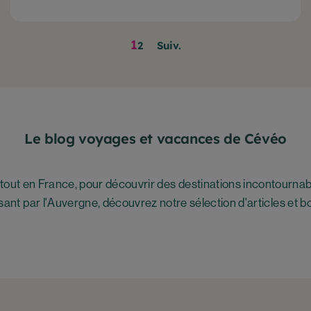
Page
1
Page
Page
2
Suiv.
suivante
Le blog voyages et vacances de Cévéo
out en France, pour découvrir des destinations incontournab
assant par l'Auvergne, découvrez notre sélection d'articles et