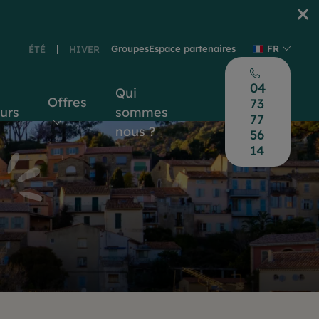
Groupes
Espace partenaires
FR
ÉTÉ
HIVER
04
Qui
Offres
73
ours
sommes
77
nous ?
56
14