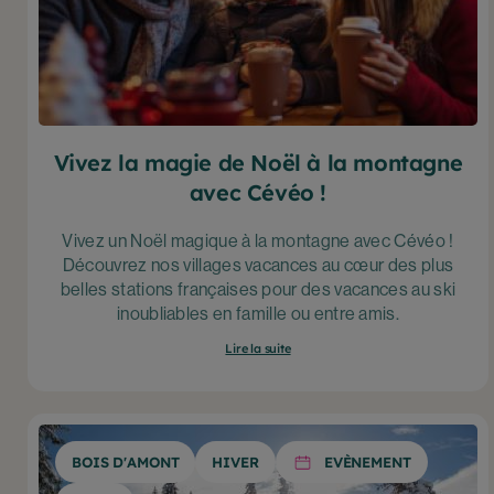
Vivez la magie de Noël à la montagne
avec Cévéo !
Vivez un Noël magique à la montagne avec Cévéo !
Découvrez nos villages vacances au cœur des plus
belles stations françaises pour des vacances au ski
inoubliables en famille ou entre amis.
Lire la suite
BOIS D'AMONT
HIVER
EVÈNEMENT