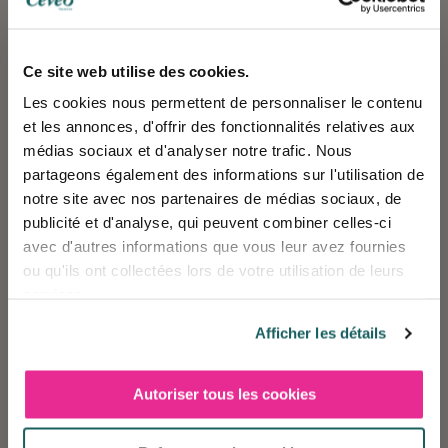
6. Explorer les îles d’Or
Ce site web utilise des cookies.
Les cookies nous permettent de personnaliser le contenu
Embarquez pour une croisière vers les Îles d’Or, un
et les annonces, d'offrir des fonctionnalités relatives aux
archipel paradisiaque situé au large de la côte varoise.
médias sociaux et d'analyser notre trafic. Nous
partageons également des informations sur l'utilisation de
Porquerolles, la plus grande île de l’archipel, séduit les
notre site avec nos partenaires de médias sociaux, de
visiteurs par ses plages de sable fin et ses sentiers de
publicité et d'analyse, qui peuvent combiner celles-ci
randonnée. Vous y découvrirez des spots
avec d'autres informations que vous leur avez fournies
paradisiaques où mer et terre ne font plus qu’un.
ou qu'ils ont collectées lors de votre utilisation de leurs
services.
Port-Cros, quant à elle, est un paradis préservé où la
nature règne en maître. Elle offre des paysages sous-
Afficher les détails
marins d’une beauté exceptionnelle.
Enfin, l’île du Levant est un véritable havre e paix pour
Autoriser tous les cookies
❄️ Les réservations sont désormais ouvertes
les amateurs de naturisme.
pour la saison Hiver 2027