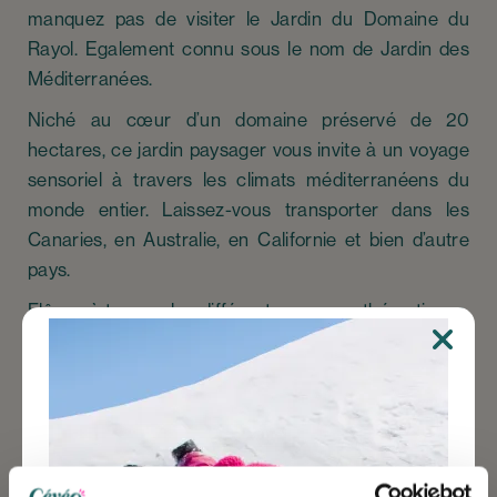
manquez pas de visiter le Jardin du Domaine du
Rayol. Egalement connu sous le nom de Jardin des
Méditerranées.
Niché au cœur d’un domaine préservé de 20
hectares, ce jardin paysager vous invite à un voyage
sensoriel à travers les climats méditerranéens du
monde entier. Laissez-vous transporter dans les
Canaries, en Australie, en Californie et bien d’autre
pays.
Flânez à travers les différents espaces thématiques,
des jardins exotiques aux paysages arides. Laissez-
vous émerveiller par la diversité et la beauté de la flore
méditerranéenne. Des visites guidées sont
organisées quotidiennement pour vous permettre de
découvrir tous les secrets de ce jardin d’exception.