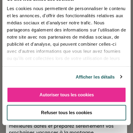
Et cela se prolonge sur le terrain.
Les cookies nous permettent de personnaliser le contenu
et les annonces, d'offrir des fonctionnalités relatives aux
médias sociaux et d'analyser notre trafic. Nous
Partenariats avec certains fournisseurs locaux,
partageons également des informations sur l'utilisation de
utilisation de produits sanitaires biodégradables à
notre site avec nos partenaires de médias sociaux, de
base d’huiles essentielles, limitation des
publicité et d'analyse, qui peuvent combiner celles-ci
avec d'autres informations que vous leur avez fournies
consommations d’eau et d’électricité (une partie de
ou qu'ils ont collectées lors de votre utilisation de leurs
cette dernière provient de sources d’énergies
services.
renouvelables, et des minuteries sont installées), mise
en place de récupérateurs d’eau et utilisation de
Afficher les détails
papier recyclé … sont quelques points majeurs de cet
engagement.
Autoriser tous les cookies
❄️ Les réservations sont désormais ouvertes
Bien au-delà, le respect du milieu naturel, le tri et la
pour la saison Hiver 2027
prévention au sens large appellent au bon sens de
Refuser tous les cookies
chacun, dans un esprit collaboratif.
Offrez-vous dès maintenant le choix des
meilleures dates et préparez sereinement vos
prochaines vacances à la montagne.