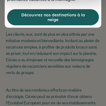
Et cela fonctionne, et gagne même le domaine privé
de certains salariés, qui séduits par la démarche,
Découvrez nos destinations à la
changent leurs habitudes et tentent de réduire leur
neige
empreinte écologique.
Les clients, eux, sont de plus en plus attirés par une
initiative modeste et bienveillante. Invitant au plaisir de
vacances simples, à profiter de produits locaux sans
se priver, tout en réduisant son impact sur la planète,
Cévéo a su s’imposer et recueille des témoignages
réguliers de vacanciers sensibles aux valeurs de
vertu du groupe.
Au titre de ses nombreux efforts en matière
d’écologie, Cévéo peut se prévaloir d’avoir obtenu
l’Ecolabel Européen pour six de ses établissements.