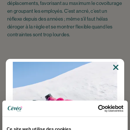
déplacements, favorisant au maximum le covoiturage
en groupant les employés. C’est ancré, c’est un
réflexe depuis des années ; même s’il faut hélas
déroger à la règle et se montrer flexible quand les
contraintes sont trop lourdes.
Des actions concrètes
Cet état d’esprit s’étend surtout aux établissements
en région. Dans un domaine où les recrutements sont
fréquents, et le turn-over fort, les saisonniers sont
sensibilisés, dès leur arrivée. Un livret d’accueil leur
est remis, synthétisant l’engagement de Cévéo, et les
bonnes pratiques à adopter en matière d’écologie.
Ce site web utilise des cookies.