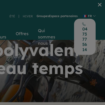
Groupes
Espace partenaires
FR
ÉTÉ
HIVER
04
Qui
Offres
73
ours
sommes
77
polyvalent
nous ?
56
14
 beau temps