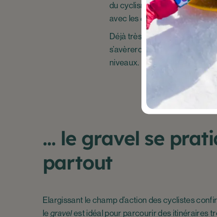
du cyclisme. Conclusion : on e
avec les
e-gravel
.
Déjà très polyvalents, cette 
s’avèreront être de parfaits c
niveaux.
… le gravel se prat
partout
Elargissant le champ d’action des cyclistes conf
le
gravel
est idéal pour parcourir des itinéraires tr