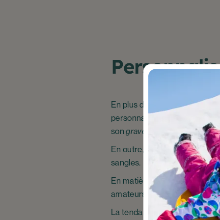
Personnalisa
En plus de la base mi-route /
personnalisation ; il est not
son
gravel
.
En outre, le cadre, est, quant à
sangles.
En matière d’équipements, les
amateurs souhaitant préparer 
La tendance actuelle du vélo à