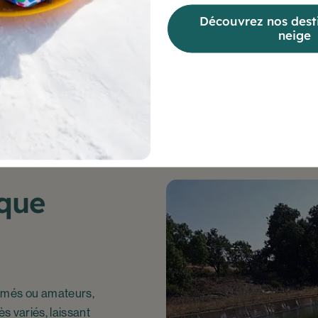
n parle partout ! Et bonne surprise, les constructeurs de musc
Découvrez nos desti
neige
option propose un avantage supplémentaire aux
gravel
, qui, d
ompagnons gonflés d’autonomie, pour des sorties sur plusieurs
ique
irmés ou amateurs,
ès variés, laissant