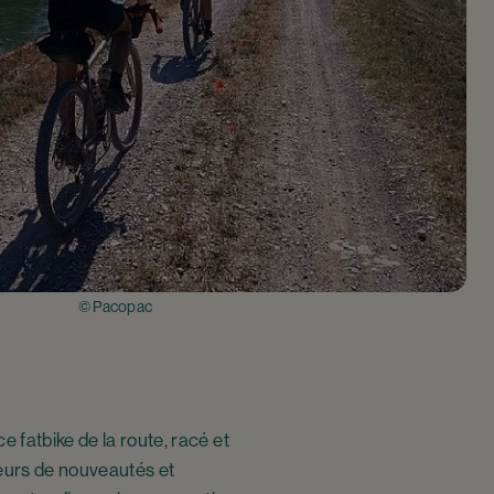
© Pacopac
e fatbike de la route, racé et
teurs de nouveautés et