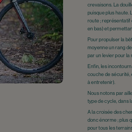
crevaisons. La douille
puisque plus haute. L
route ; représentati
en bas) et permettan
Pour propulser la bê
moyenne un rang de v
par un levier pour la 
Enfin, les incontourn
couche de sécurité, e
à entretenir).
Nous notons par aill
type de cycle, dans l
A la croisée des che
donc énorme ; plus q
pour tous les terrain