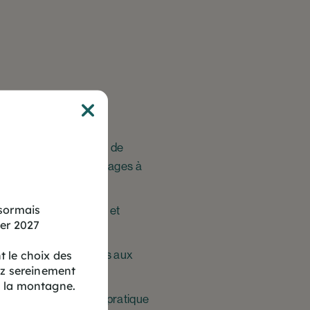
breuses opportunités de
boues ou des porte-bagages à
ésormais
e, à l’aide de scratchs et
ver 2027
e nombreuses panoplies aux
 le choix des
ez sereinement
 la montagne.
ujet a démocratisé la pratique