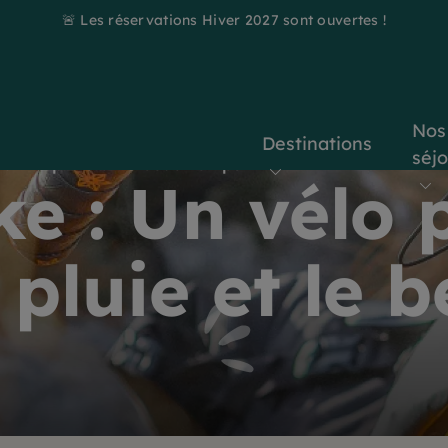
🚨 Les réservations Hiver 2027 sont ouvertes !
Nos
Destinations
séj
fait la pluie et le beau temps
ke : Un vélo 
a pluie et le