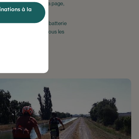
ulaires se mettent à la page,
nations à la
otés d’un bloc moteur à batterie
 jours et adaptées à tous les