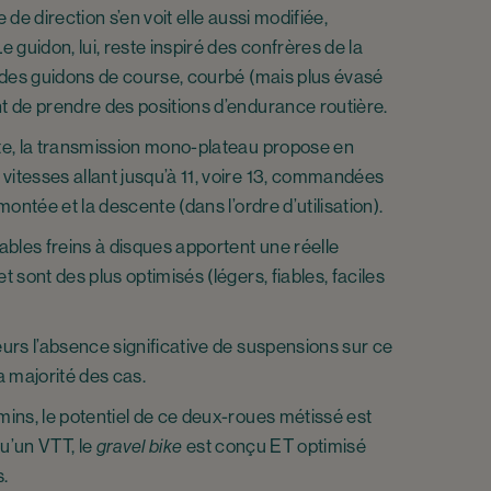
 de direction s’en voit elle aussi modifiée,
e guidon, lui, reste inspiré des confrères de la
f des guidons de course, courbé (mais plus évasé
t de prendre des positions d’endurance routière.
te, la transmission mono-plateau propose en
itesses allant jusqu’à 11, voire 13, commandées
montée et la descente (dans l’ordre d’utilisation).
ables freins à disques apportent une réelle
t sont des plus optimisés (légers, fiables, faciles
eurs l’absence significative de suspensions sur ce
a majorité des cas.
mins, le potentiel de ce deux-roues métissé est
u’un VTT, le
gravel bike
est conçu ET optimisé
s.