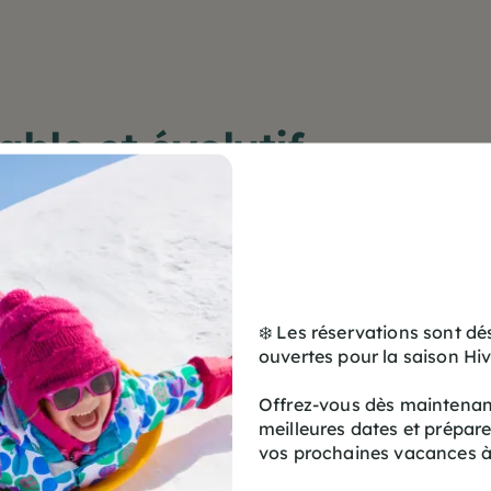
ble et évolutif …
 mi-cross que nous venons d’aborder, les
gravel
offrent de nom
amment possible, pour gagner en confort, d’ajouter des garde-
❄️ Les réservations sont d
 lui, parfaitement adapté à l’installation d’un bikepacking simpl
ouvertes pour la saison Hi
 marques se font de plus en plus innovantes et proposent d
Offrez-vous dès maintenant
meilleures dates et prépar
leurs machines pour des sorties route ou nature !
vos prochaines vacances à
 assistance électrique (VAE) gagne elle aussi du terrain. Ce s