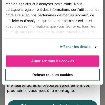
médias sociaux et d'analyser notre trafic. Nous
partageons également des informations sur l'utilisation de
notre site avec nos partenaires de médias sociaux, de
Ce qu'on peut lui souhaiter
publicité et d'analyse, qui peuvent combiner celles-ci
avec d'autres informations que vous leur avez fournies
?
ou qu'ils ont collectées lors de votre utilisation de leurs
services.
Afficher les détails
Esteban garde les pieds sur terre, il tient avant tout à
réussir sa première année de Master. Sans oublier
Autoriser tous les cookies
son objectif de progresser sportivement, avec
❄️ Les réservations sont désormais ouvertes
l’objectif d’intégrer le top 20 en Division 1.
pour la saison Hiver 2027
Refuser tous les cookies
Chez Cévéo, nous sommes fiers de soutenir de
Offrez-vous dès maintenant le choix des
jeunes talents comme Esteban, qui incarnent les
meilleures dates et préparez sereinement vos
valeurs du sport et du dépassement de soi. Nous
prochaines vacances à la montagne.
continuerons d’accompagner ses ambitions et ses
rêves, avec la même exigence et la même passion.