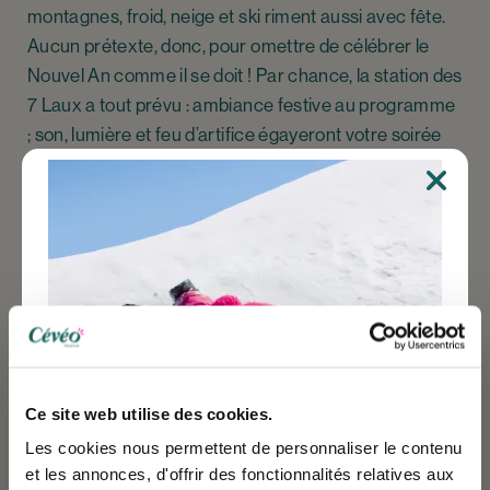
montagnes, froid, neige et ski riment aussi avec fête.
Aucun prétexte, donc, pour omettre de célébrer le
Nouvel An comme il se doit ! Par chance, la station des
7 Laux a tout prévu : ambiance festive au programme
; son, lumière et feu d’artifice égayeront votre soirée
dans une discothèque géante en plein air, pour une
Teuf Altitude de la Saint-Sylvestre à ne surtout pas
rater ! ? « Et tu chantes, chantes, chantes ce refrain
qui te plaît – Et tu tapes, tapes, tapes, c’est ta façon
d’aimer » ?
Ce site web utilise des cookies.
Les cookies nous permettent de personnaliser le contenu
et les annonces, d'offrir des fonctionnalités relatives aux