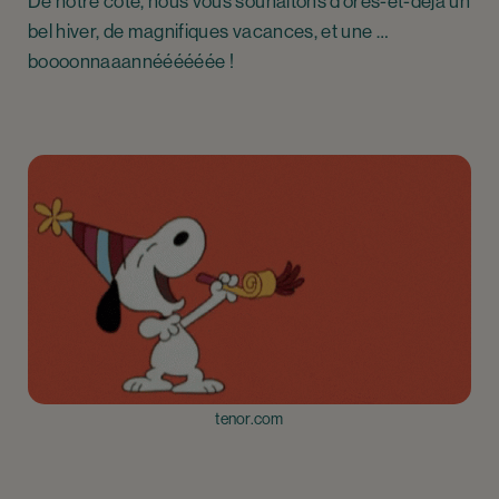
De notre côté, nous vous souhaitons d’ores-et-déjà un
bel hiver, de magnifiques vacances, et une …
boooonnaaannéééééée !
tenor.com