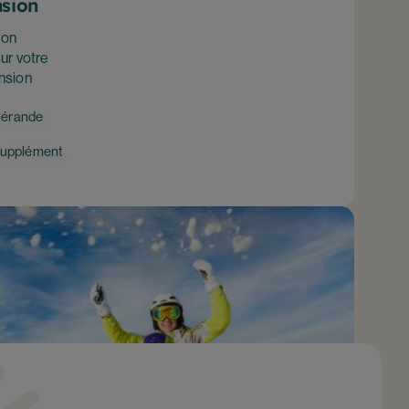
sion
ion
ur votre
nsion
uérande
 supplément