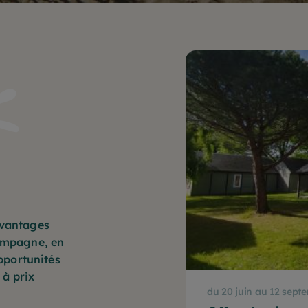
avantages
campagne, en
pportunités
 à prix
du 20 juin au 12 sept