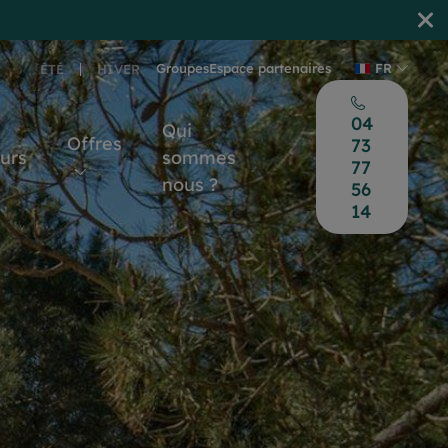
Groupes
Espace partenaires
FR
ÉTÉ
HIVER
04
Qui
Offres
73
ours
sommes
77
nous ?
56
14