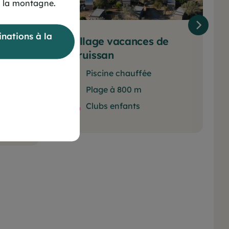
 la montagne.
nations à la
Village vacances de
ine
Gruissan
Piscine chauffée
Plage à 800 m
Clubs enfants