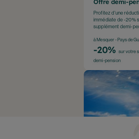
Offre demi-pen
Profitez d'une réduct
immédiate de -20% s
supplément demi-pe
à Mesquer - Pays de G
-20%
sur votre
demi-pension