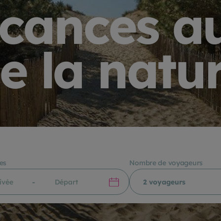
cances a
e la natu
es
Nombre de voyageurs
-
2 voyageurs