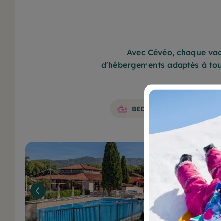
Avec Cévéo, chaque vac
d'hébergements adaptés à tout
BED & BREAKFAST