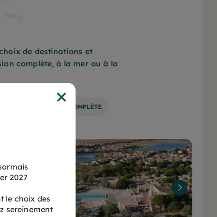
hoix de destinations et
ion complète, à la mer ou à la
rs
n sur notre
N
PENSION COMPLÈTE
isez 35 € sur
on.
ation
ésormais
ver 2027
 le choix des
ez sereinement