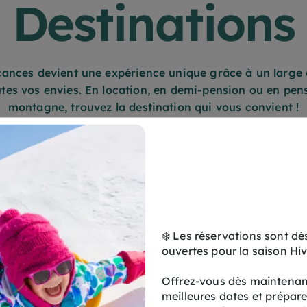
Destinations
ances devient une expérience unique grâce à un large c
Toute l'année
es vos envies. En location, en demi-pension ou en pens
montagne, trouvez la destination qui vous convient !
Frais de dossie
OFFERTS
FORMULE HÔTELIÈRE
LOCATION
Pour toute réservatio
DEMI PENSIO
site internet, économ
vos frais de réservati
-35 €
par réserv
❄️ Les réservations sont d
ouvertes pour la saison Hi
Offrez-vous dès maintenant
meilleures dates et prépar