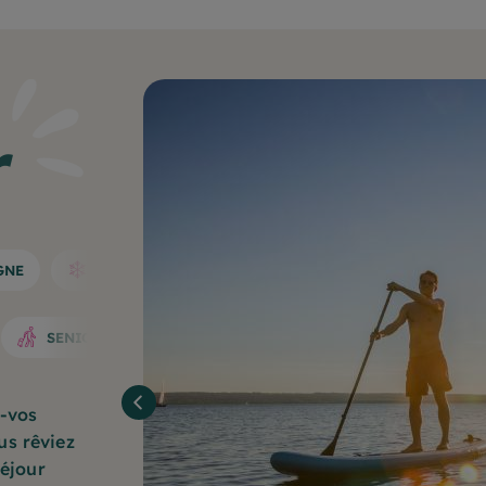
r
GNE
HIVER
SENIORS
z-vos
us rêviez
séjour