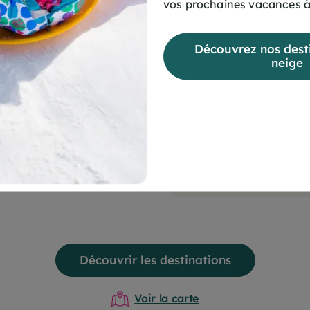
vos prochaines vacances à
Découvrez nos desti
Murol
ge vacances de
neige
Camping du Doma
an-Plage
du Lac Chambon
cine
Piscine chauffée
bs enfants
Au bord du lac
ge à 400 m
Clubs enfants
Découvrir les destinations
Voir la carte