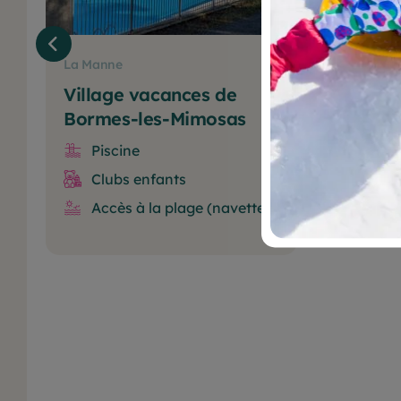
La Manne
Villa
Village vacances de
Mimiz
Bormes-les-Mimosas
Pis
Piscine
Clu
Clubs enfants
Pla
Accès à la plage (navette)